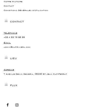
Notre Histoire
Contact
Conditions Générales d'Utilisation
CONTACT
Téléphone
+33 4 93 76 86 95
Email
admin@capriviera.com
LIEU
Adresse
7 Avenue Denis Semeria, 06230 St Jean Cap-Ferrat
FLUX